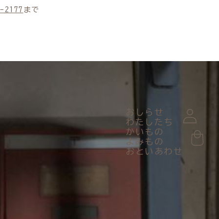
-2177
まで
おしらせ
わたしたち
かいもの
よみもの
おといあわせ