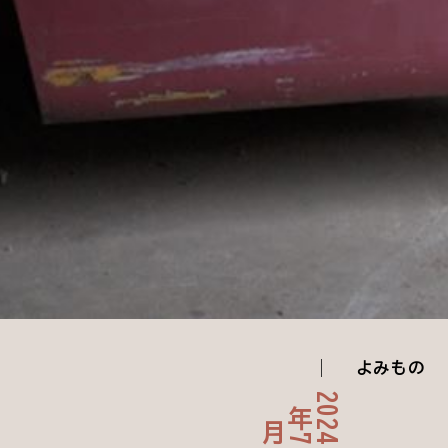
よみもの
2
4
7
0
年
2
月