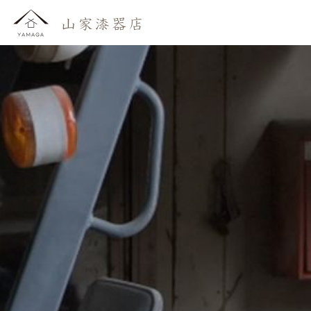
おしらせ
わたしたち
かいもの
よみもの
おといあわせ
ご利用ガイド