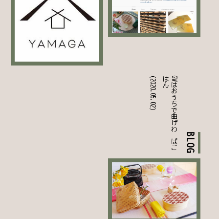
(2020.05.02)
ん
G
W
は
お
う
ち
で
曲
げ
わ
っ
ぱ
ご
は
BLOG