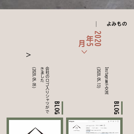
よみもの
2
0
5
0
年
2
月
(2020.05.05)
た
会
社
の
ロ
ゴ
入
り
シ
ャ
ツ
が
で
き
ま
し
(2020.05.13)
Instagramで交流
BLOG
BLOG