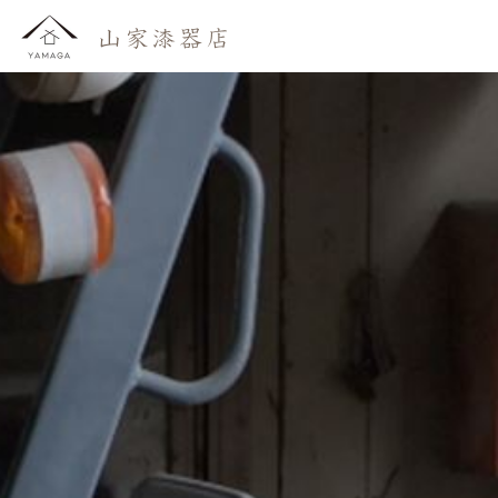
おしらせ
わたしたち
かいもの
よみもの
おといあわせ
ご利用ガイド