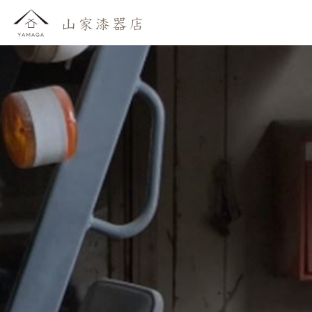
おしらせ
わたしたち
かいもの
よみもの
おといあわせ
ご利用ガイド