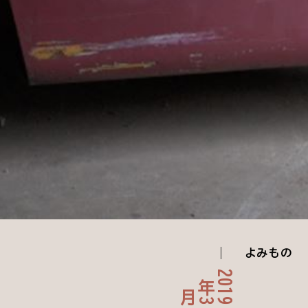
よみもの
2
9
3
0
年
1
月