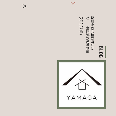
(2019.03.01)
報
紀
州
漆
器
は
和
歌
山
だ
け
ど
、
、
全
国
漆
器
産
地
情
BLOG