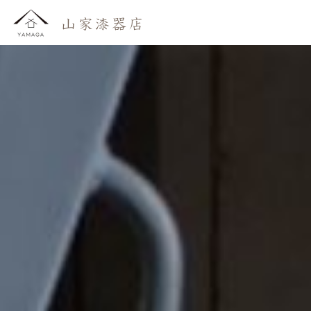
おしらせ
わたしたち
かいもの
よみもの
おといあわせ
ご利用ガイド