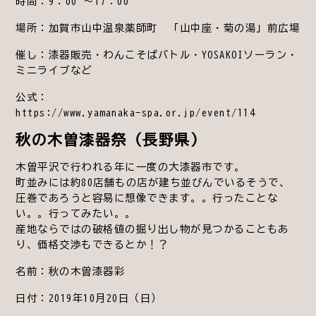
時間：9：00 ～17：00
場所：加賀市山中温泉薬師町 「山中座・菊の湯」前広場
催し：漆器販売・わんこそばバトル・YOSAKOIソーラン・
ミニライブなど
公式：
https://www.yamanaka-spa.or.jp/event/114
秋の木曽漆器祭（長野県）
木曽平沢で行われる年に一度の大漆器市です。
町並みには約80店舗もの店が建ち並びんでいるそうで、
圧巻であろうと容易に想像できます。。行ったことな
い。。行ってみたい。。
産地ならではの破格値の掘り出し物が見つかることもあ
り、価格交渉もできるとか！？
名前：秋の木曽漆器彩
日付：2019年10月20日（日）