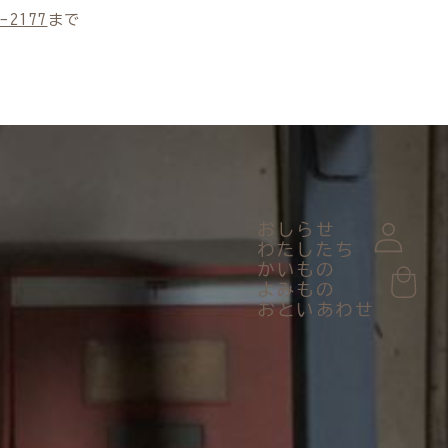
-2177
まで
おしらせ
わたしたち
かいもの
よみもの
おといあわせ