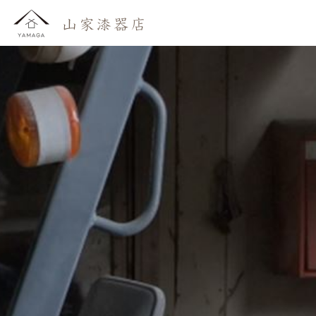
おしらせ
わたしたち
かいもの
よみもの
おといあわせ
ご利用ガイド