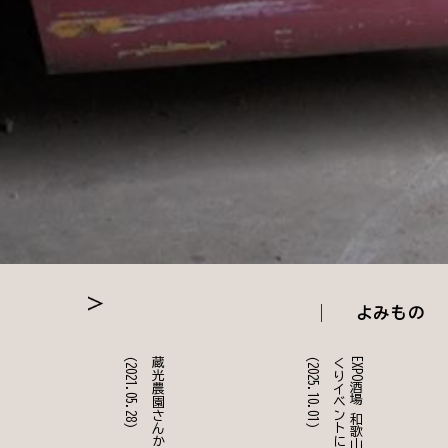
よみもの
(2021.05.28)
蔵光農園さんからのご依頼
(2025.10.01)
て
E
X
P
O
酒
場
和
歌
山
店
@
北
ぶ
ら
く
り
イ
ベ
ン
ト
に