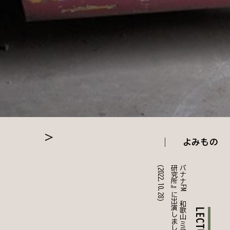
よみもの
(2022.10.28)
。
バ
ナ
ナ
F
M
『
和
歌
山
ミ
ラ
イ
研
究
所
』
に
出
演
し
ま
し
た
LECTURE