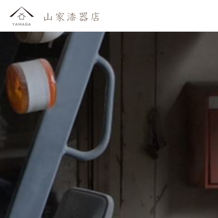
おしらせ
わたしたち
かいもの
よみもの
おといあわせ
ご利用ガイド