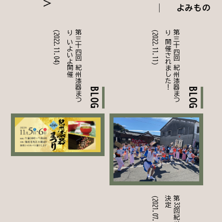
よみもの
(2022.11.04)
催
第
三
十
四
回
紀
州
漆
器
ま
つ
り
い
よ
い
よ
開
(2022.11.11)
！
第
三
十
四
回
紀
州
漆
器
ま
つ
り
開
催
さ
れ
ま
し
た
BLOG
BLOG
(2021.07.27)
定