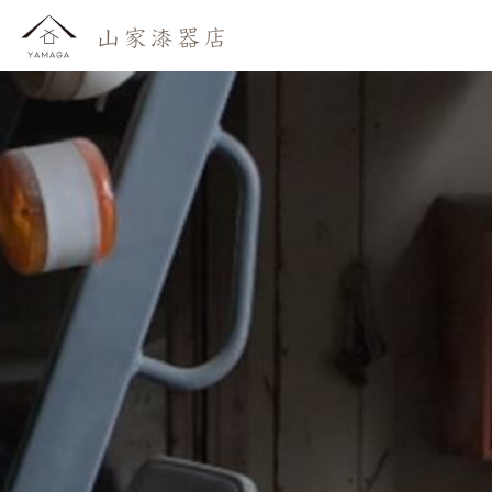
おしらせ
わたしたち
かいもの
よみもの
おといあわせ
ご利用ガイド