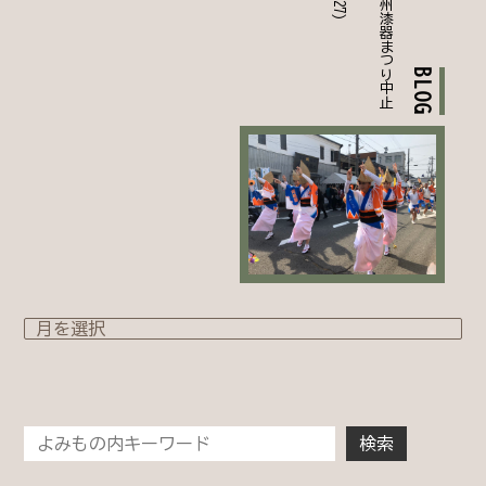
第
3
3
回
紀
州
漆
器
ま
つ
り
中
止
決
BLOG