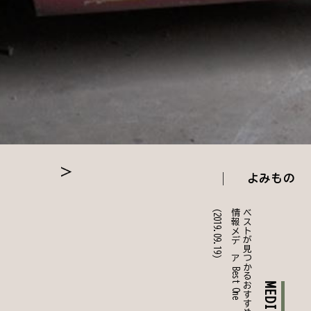
よみもの
(2019.09.19)
e
ベ
ス
ト
が
見
つ
か
る
お
す
す
め
情
報
メ
デ
ィ
ア
B
e
s
t
O
n
MEDIA