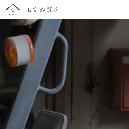
おしらせ
わたしたち
かいもの
よみもの
おといあわせ
ご利用ガイド