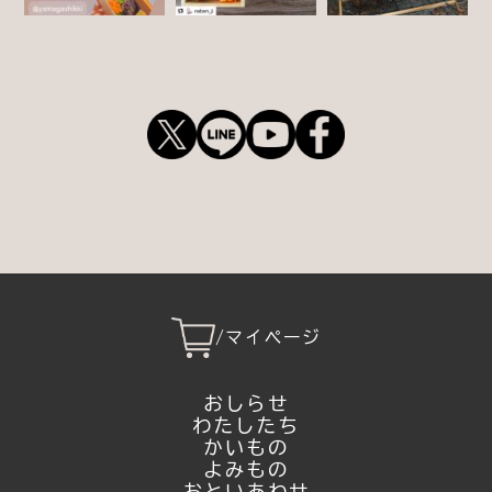
/
マイページ
おしらせ
わたしたち
かいもの
よみもの
おといあわせ