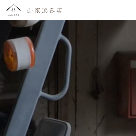
おしらせ
わたしたち
かいもの
よみもの
おといあわせ
ご利用ガイド