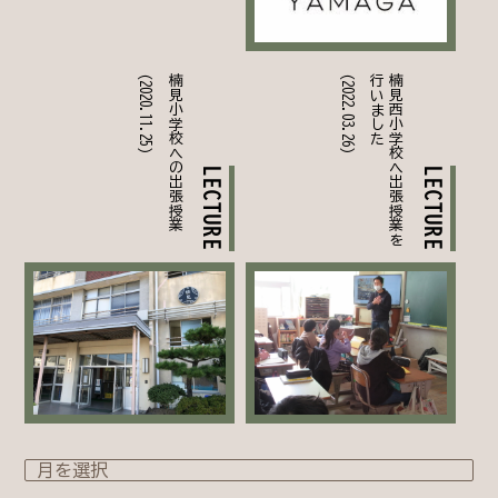
(2020.11.25)
楠見小学校への出張授業
(2022.03.26)
た
楠
見
西
小
学
校
へ
出
張
授
業
を
行
い
ま
し
LECTURE
LECTURE