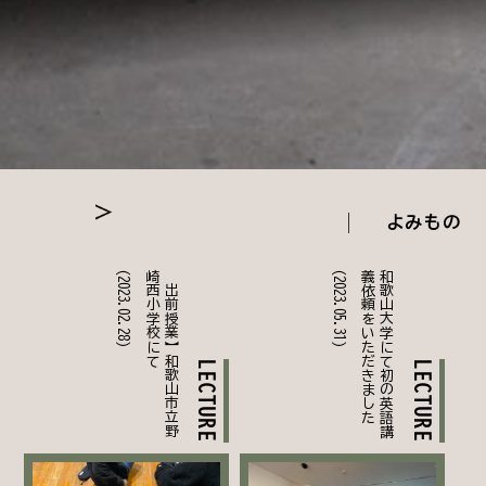
よみもの
(2023.02.28)
て
【
出
前
授
業
】
和
歌
山
市
立
野
崎
西
小
学
校
に
(2023.05.31)
た
和
歌
山
大
学
に
て
初
の
英
語
講
義
依
頼
を
い
た
だ
き
ま
し
LECTURE
LECTURE