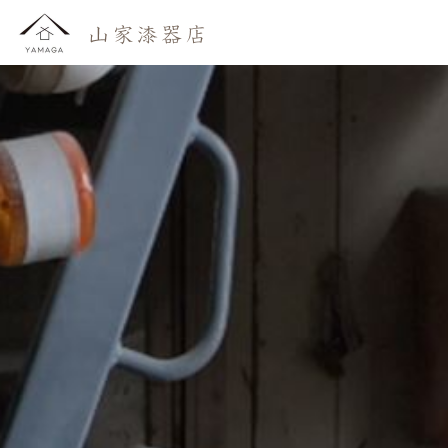
おしらせ
わたしたち
かいもの
よみもの
おといあわせ
ご利用ガイド