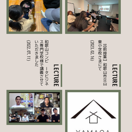
(2022.07.11)
た
和
歌
山
コ
ン
ピ
ュ
ー
タ
ビ
ジ
ネ
ス
専
門
学
校
様
で
講
義
さ
せ
て
い
た
だ
き
ま
し
(2023.02.16)
て
【
出
前
授
業
】
和
歌
山
市
立
山
東
小
学
校
さ
ま
に
LECTURE
LECTURE