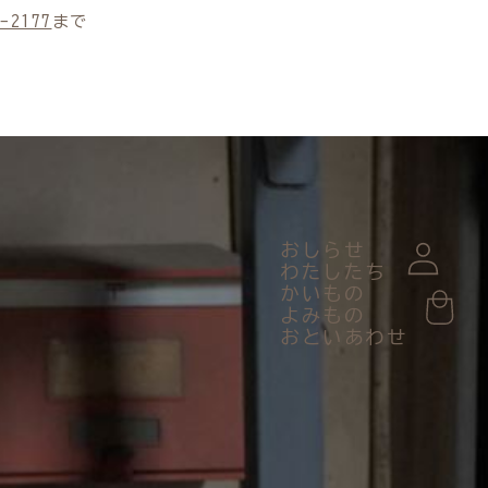
-2177
まで
おしらせ
わたしたち
かいもの
よみもの
おといあわせ