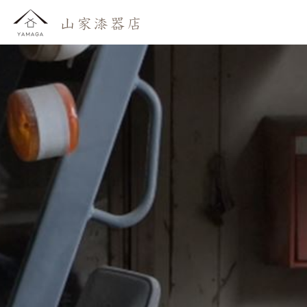
おしらせ
わたしたち
かいもの
よみもの
おといあわせ
ご利用ガイド