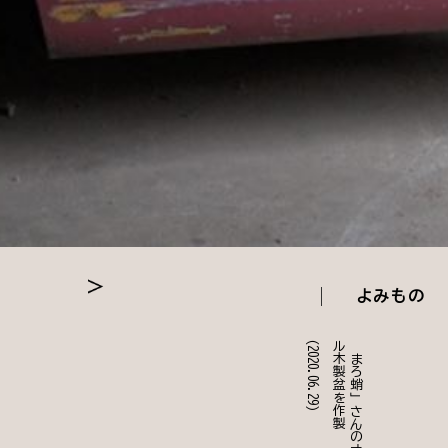
よみもの
(2020.06.29)
製
「
ま
ろ
蛸
」
さ
ん
の
オ
リ
ジ
ナ
ル
木
製
盆
を
作