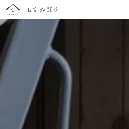
おしらせ
わたしたち
かいもの
よみもの
おといあわせ
ご利用ガイド